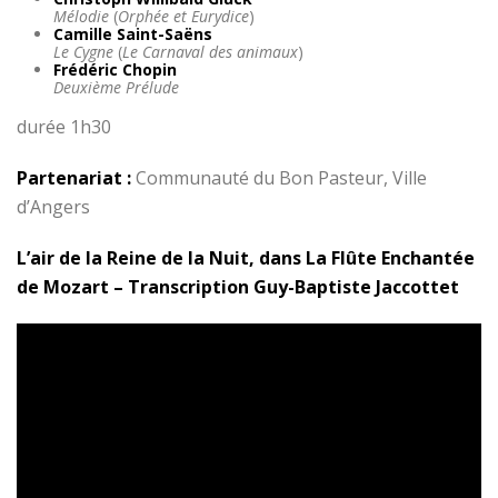
Mélodie
(
Orphée et Eurydice
)
Camille Saint-Saëns
Le Cygne
(
Le Carnaval des animaux
)
Frédéric Chopin
Deuxième Prélude
durée 1h30
Partenariat :
Communauté du Bon Pasteur, Ville
d’Angers
L’air de la Reine de la Nuit, dans La Flûte Enchantée
de Mozart – Transcription Guy-Baptiste Jaccottet