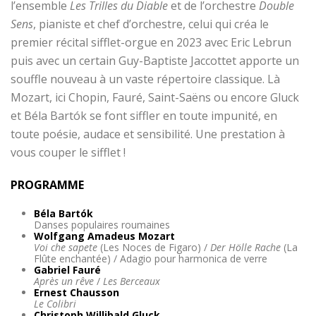
l’ensemble
Les Trilles du Diable
et de l’orchestre
Double
Sens
, pianiste et chef d’orchestre, celui qui créa le
premier récital sifflet-orgue en 2023 avec Eric Lebrun
puis avec un certain Guy-Baptiste Jaccottet apporte un
souffle nouveau à un vaste répertoire classique. Là
Mozart, ici Chopin, Fauré, Saint-Saëns ou encore Gluck
et Béla Bartók se font siffler en toute impunité, en
toute poésie, audace et sensibilité. Une prestation à
vous couper le sifflet !
PROGRAMME
Béla Bartók
Danses populaires roumaines
Wolfgang Amadeus Mozart
Voi che sapete
(Les Noces de Figaro) /
Der Hölle Rache
(La
Flûte enchantée) / Adagio pour harmonica de verre
Gabriel Fauré
Après un rêve
/
Les Berceaux
Ernest Chausson
Le Colibri
Christoph Willibald Gluck