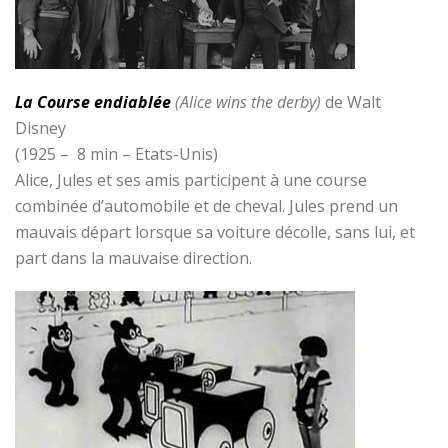
La Course endiablée
(Alice wins the derby)
de Walt
Disney
(1925 – 8 min – Etats-Unis)
Alice, Jules et ses amis participent à une course
combinée d’automobile et de cheval. Jules prend un
mauvais départ lorsque sa voiture décolle, sans lui, et
part dans la mauvaise direction.