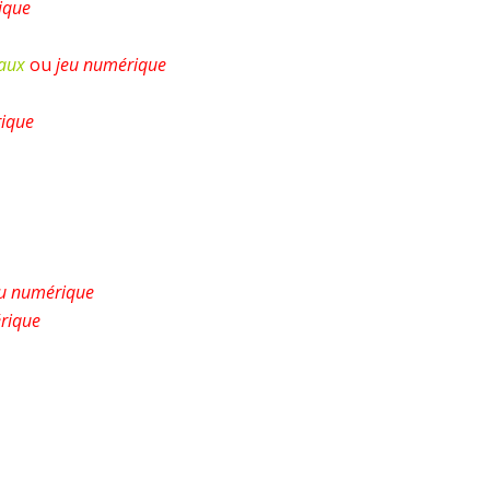
ique
yaux
ou
jeu numérique
ique
eu numérique
rique