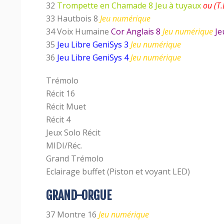
32
Trompette en Chamade 8
Jeu à tuyaux
ou (T.
33 Hautbois 8
Jeu numérique
34 Voix Humaine
Cor Anglais 8
Jeu numérique
Je
35
Jeu Libre GeniSys 3
Jeu numérique
36
Jeu Libre GeniSys 4
Jeu numérique
Trémolo
Récit 16
Récit Muet
Récit 4
Jeux Solo Récit
MIDI/Réc.
Grand Trémolo
Eclairage buffet (Piston et voyant LED)
GRAND-ORGUE
37 Montre 16
Jeu numérique