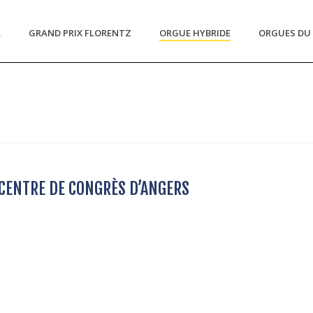
L
GRAND PRIX FLORENTZ
ORGUE HYBRIDE
ORGUES DU 
HOME
CENTRE DE CONGRÈS D’ANGERS