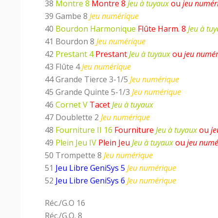
38
Montre 8
Montre 8
Jeu à tuyaux
ou
jeu numér
39 Gambe 8
Jeu numérique
40
Bourdon Harmonique
Flûte Harm. 8
Jeu à tu
41 Bourdon 8
Jeu numérique
42
Prestant 4
Prestant
Jeu à tuyaux
ou
jeu numér
43 Flûte 4
Jeu numérique
44 Grande Tierce 3-1/5
Jeu numérique
45 Grande Quinte 5-1/3
Jeu numérique
46
Cornet V
Tacet
Jeu à tuyaux
47 Doublette 2
Jeu numérique
48
Fourniture II 16
Fourniture
Jeu à tuyaux
ou
j
49
Plein Jeu IV
Plein Jeu
Jeu à tuyaux
ou
jeu numé
50 Trompette 8
Jeu numérique
51
Jeu Libre GeniSys 5
Jeu numérique
52
Jeu Libre GeniSys 6
Jeu numérique
Réc./G.O 16
Réc./G.O. 8