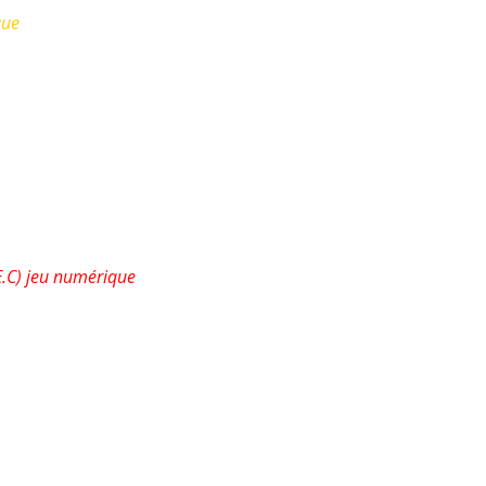
que
E.C) jeu numérique