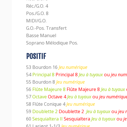
Réc./G.O. 4
Pos./G.O. 8
MIDI/G.O.
G.O.-Pos. Transfert
Basse Manuel
Soprano Mélodique Pos.
POSITIF
53 Bourdon 16
Jeu numérique
54
Principal 8
Principal 8
Jeu à tuyaux
ou
jeu num
55 Bourdon 8
Jeu numérique
56
Flûte Majeure 8
Flûte Majeure 8
Jeu à tuyaux
57
Octave
Octave 4
Jeu à tuyaux
ou
jeu numériqu
58 Flûte Conique 4
Jeu numérique
59
Doublette 2
Doublette 2
Jeu à tuyaux
ou
jeu
60
Sesquialtera II
Sesquialtera
Jeu à tuyaux
ou
j
61 Larigot 1-1/3
Jeu numérique