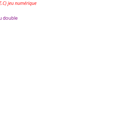
E.C) j
eu numérique
u double