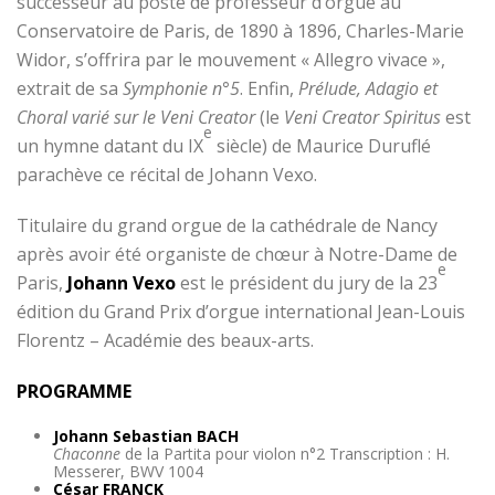
successeur au poste de professeur d’orgue au
Conservatoire de Paris, de 1890 à 1896, Charles-Marie
Widor, s’offrira par le mouvement « Allegro vivace »,
extrait de sa
Symphonie n°5
. Enfin,
Prélude, Adagio et
Choral varié sur le Veni Creator
(le
Veni Creator Spiritus
est
e
un hymne datant du IX
siècle) de Maurice Duruflé
parachève ce récital de Johann Vexo.
Titulaire du grand orgue de la cathédrale de Nancy
après avoir été organiste de chœur à Notre-Dame de
e
Paris,
Johann Vexo
est le président du jury de la 23
édition du Grand Prix d’orgue international Jean-Louis
Florentz – Académie des beaux-arts.
PROGRAMME
Johann Sebastian BACH
Chaconne
de la Partita pour violon n°2 Transcription : H.
Messerer, BWV 1004
César FRANCK