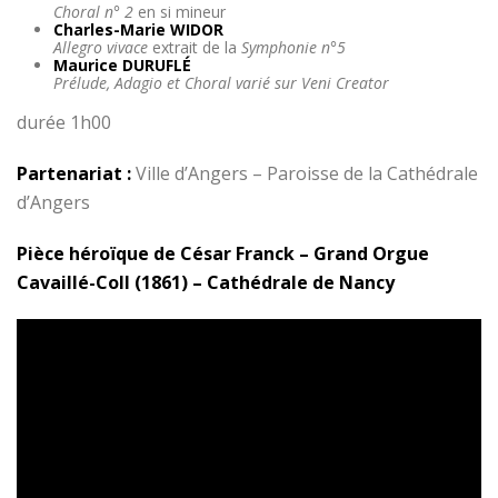
Choral n° 2
en si mineur
Charles-Marie WIDOR
Allegro vivace
extrait de la
Symphonie n°5
Maurice DURUFLÉ
Prélude, Adagio et Choral varié sur Veni Creator
durée 1h00
Partenariat :
Ville d’Angers – Paroisse de la Cathédrale
d’Angers
Pièce héroïque de César Franck – Grand Orgue
Cavaillé-Coll (1861) – Cathédrale de Nancy