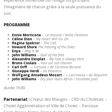
expérience immersive où l’image surgira dans
l’imaginaire de chacun grâce à la seule puissance du
son.
PROGRAMME
Ennio Morricone
–
La mission / Nella Fantasia
Céline Dion
–
My Heart Will Go On
Regina Spektor
–
The Call
Howard Shore
The Passing of the Elves
Enya
–
May It Be
John Williams
–
Duel of the fate
Alexandre Desplat
–
My love is always here
Bruno Coulais
–
Voie sur ton chemin
Carl Orff
–
« Fortuna » de Carmina Burana
Giuseppe Verdi
–
Va Pensiero
Wolfgang Amadeus Mozart
–
« Lacrimosa » du Requiem
John Williams
–
Dry your tears Africa / Exsultate Justi
durée 1h30
Partenariat :
Chœur des Mauges – CRD du Choletais –
Cholet Agglomération et Ville de Cholet – Paroisse