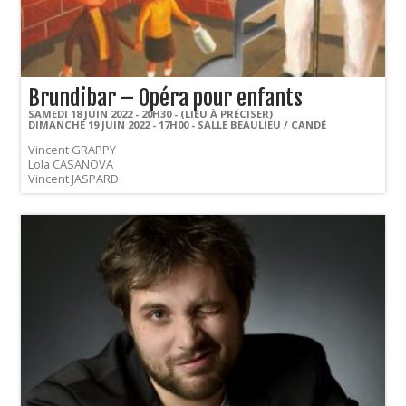
Brundibar – Opéra pour enfants
SAMEDI 18 JUIN 2022 - 20H30 - (LIEU À PRÉCISER)
DIMANCHE 19 JUIN 2022 - 17H00 - SALLE BEAULIEU / CANDÉ
Vincent GRAPPY
Lola CASANOVA
Vincent JASPARD