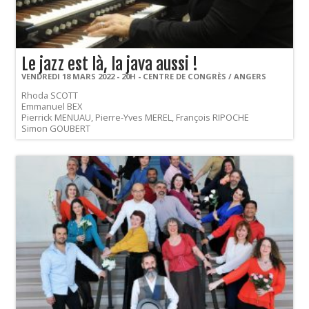
Le jazz est là, la java aussi !
VENDREDI 18 MARS 2022 - 20H - CENTRE DE CONGRÈS / ANGERS
Rhoda SCOTT
Emmanuel BEX
Pierrick MENUAU, Pierre-Yves MEREL, François RIPOCHE
Simon GOUBERT