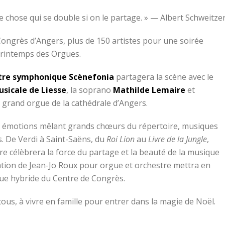
e chose qui se double si on le partage. » — Albert Schweitze
Congrès d’Angers, plus de 150 artistes pour une soirée
Printemps des Orgues.
tre symphonique Scènefonia
partagera la scène avec le
sicale de Liesse
, la soprano
Mathilde Lemaire
et
du grand orgue de la cathédrale d’Angers.
 émotions mêlant grands chœurs du répertoire, musiques
s. De Verdi à Saint-Saëns, du
Roi Lion
au
Livre de la Jungle
,
e célèbrera la force du partage et la beauté de la musique
éation de Jean-Jo Roux pour orgue et orchestre mettra en
rgue hybride du Centre de Congrès.
tous, à vivre en famille pour entrer dans la magie de Noël.