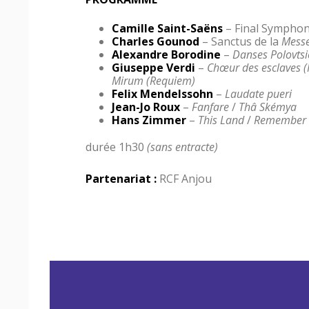
Camille
Saint-Saëns
– Final Symphon
Charles Gounod
– Sanctus de la
Messe
Alexandre Borodine
–
Danses Polovts
Giuseppe Verdi
–
Chœur des esclaves 
Mirum (Requiem)
Felix Mendelssohn
–
Laudate pueri
Jean-Jo Roux
–
Fanfare
/
Thâ Skémya
Hans
Zimmer
–
This Land
/
Remember (
durée 1h30
(sans entracte)
Partenariat :
RCF Anjou