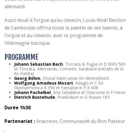
allemand.
Aussi doué à l’orgue qu’au clavecin, Louis-Noël Bestion
de Camboulas offrira toute la palette de ses talents, à
l’orgue et au clavecin, avec ce programme de
l’Allemagne baroque.
PROGRAMME
Johann Sebastian Bach
, Toccata & Fugue in D BWV 565
et Toccata, Allemande, Corrente, Saraband (extraits de la
6e Partita)
Georg Böhm
, Choral Vater unser im Himmelreich
Wolfgang Amadeus Mozart
, Adagio in C fur
Glasharmonica K 356 et Fantaisie in F K 608
Johann Pachelbel
, Aria Sebaldina et Chaconne in F minor
Dietrich Buxtehude
, Praeludium in G Buxwv 163
Durée 1h30
Partenariat :
Anacreon, Communauté du Bon Pasteur