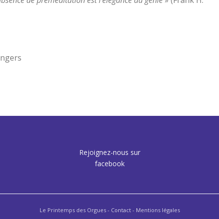
’absence de préméditation est l’élégance du génie
» (Frank H.
Angers
Rejoignez-nous sur
facebook
Le Printemps des Orgues -
Contact
- Mentions légales