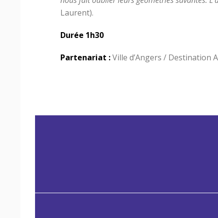
nous fait oublier leurs géométries savantes. L
Laurent).
Durée 1h30
Partenariat :
Ville d’Angers / Destination 