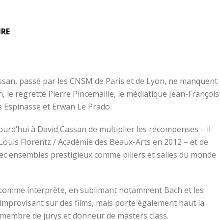
IRE
assan, passé par les CNSM de Paris et de Lyon, ne manquent
h, le regretté Pierre Pincemaille, le médiatique Jean-François
s Espinasse et Erwan Le Prado.
rd’hui à David Cassan de multiplier les récompenses – il
Louis Florentz / Académie des Beaux-Arts en 2012 – et de
avec ensembles prestigieux comme piliers et salles du monde
r comme interprète, en sublimant notamment Bach et les
 improvisant sur des films, mais porte également haut la
 membre de jurys et donneur de masters class.