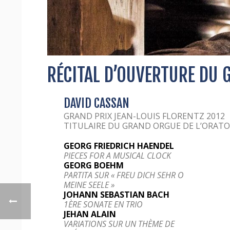
RÉCITAL D’OUVERTURE DU 
DAVID CASSAN
GRAND PRIX JEAN-LOUIS FLORENTZ 2012
TITULAIRE DU GRAND ORGUE DE L’ORATO
GEORG FRIEDRICH HAENDEL
PIECES FOR A MUSICAL CLOCK
GEORG BOEHM
PARTITA SUR « FREU DICH SEHR O
MEINE SEELE »
JOHANN SEBASTIAN BACH
1ÈRE SONATE EN TRIO
JEHAN ALAIN
VARIATIONS SUR UN THÈME DE