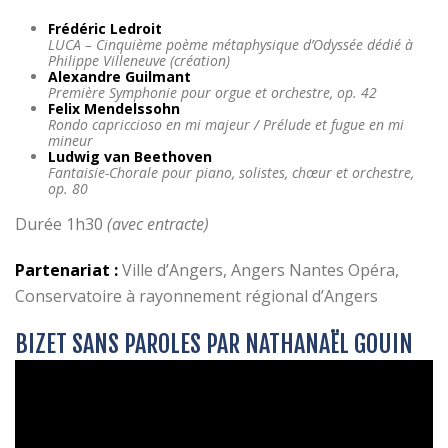
Frédéric Ledroit
LUCA – Cinquième poème métaphysique d’Odyssée dédié à
Philippe Villeneuve (création)
Alexandre Guilmant
Première Symphonie pour orgue et orchestre, op. 42
Felix Mendelssohn
Rondo capriccioso en mi majeur / Prélude et fugue en mi
mineur
Ludwig van Beethoven
Fantaisie-Chorale pour piano, solistes, chœur et orchestre,
op. 80
Durée 1h30
(avec entracte)
Partenariat :
Ville d’Angers, Angers Nantes Opéra,
Conservatoire à rayonnement régional d’Angers
BIZET SANS PAROLES PAR NATHANAËL GOUIN