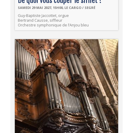
De quoi vous couper le sifflet !
SAMEDI 29 MAI 2027, 15H00, LE CARGO / SEGRÉ
Guy-Baptiste Jaccottet, orgue
Bertrand Causse, siffleur
Orchestre symphonique de l’Anjou bleu