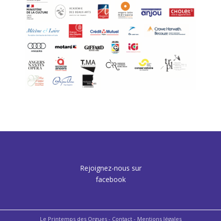
Rejoignez-nous sur
facebook
Le Printemps des Orgues -
Contact
- Mentions légales