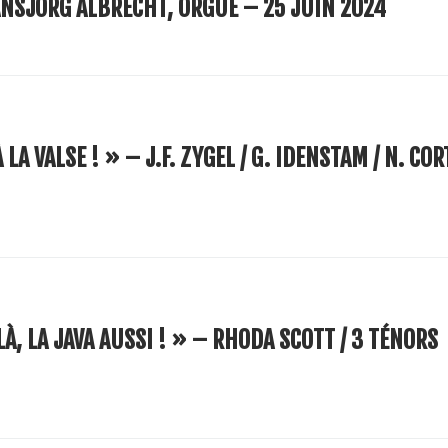
NSJÖRG ALBRECHT, ORGUE – 25 JUIN 2024
A VALSE ! » – J.F. ZYGEL / G. IDENSTAM / N. CORT
À, LA JAVA AUSSI ! » – RHODA SCOTT / 3 TÉNORS