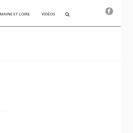
MAINE ET LOIRE
VIDÉOS
HOME
/
VIDÉOS
/
CONCERT